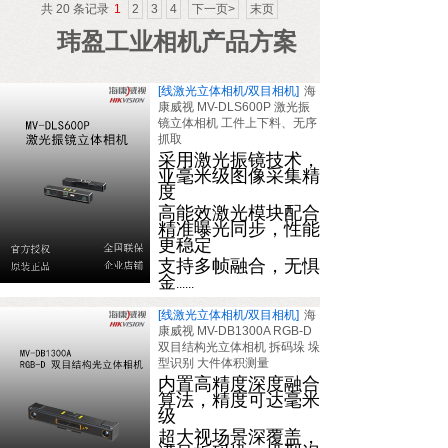
共 20 条记录
1
2
3
4
下一页>
末页
玮盈工业相机产品方案
[线激光立体相机/双目相机]
海
康威视 MV-DLS600P 激光振
镜立体相机 工件上下料、无序
抓取
采用激光振镜技术，
亚毫米级图像采集精
度
高能效激光模块配合
精准曝光同步，性能
更稳定
支持多帧融合，无惧
金
......
[线激光立体相机/双目相机]
海
康威视 MV-DB1300A RGB-D
双目结构光立体相机 拆码垛 垛
型识别 大件体积测量
内置高精度深度融合
算法，精度可达毫米
级
超大视场景深覆盖，