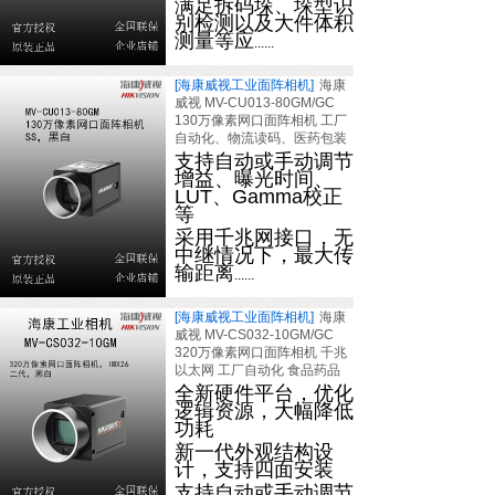
满足拆码垛、垛型识
别检测以及大件体积
测量等应
......
[海康威视工业面阵相机]
海康
威视 MV-CU013-80GM/GC
130万像素网口面阵相机 工厂
自动化、物流读码、医药包装
支持自动或手动调节
增益、曝光时间、
LUT、Gamma校正
等
采用千兆网接口，无
中继情况下，最大传
输距离
......
[海康威视工业面阵相机]
海康
威视 MV-CS032-10GM/GC
320万像素网口面阵相机 千兆
以太网 工厂自动化 食品药品
全新硬件平台，优化
逻辑资源，大幅降低
功耗
新一代外观结构设
计，支持四面安装
支持自动或手动调节