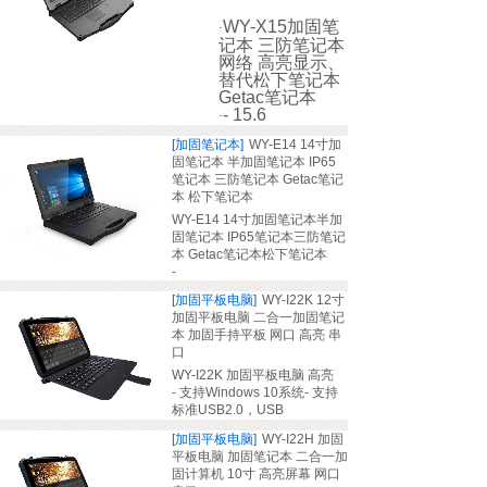
WY-X15
加固笔
·
记本 三防笔记本
网络 高亮显示、
替代松下笔记本
Getac笔记本
- 15.6
·
[加固笔记本]
WY-E14 14寸加
固笔记本 半加固笔记本 IP65
笔记本 三防笔记本 Getac笔记
本 松下笔记本
WY-E14 14
寸加固笔记本
半加
固笔记本
IP65
笔记本
三防笔记
本
Getac
笔记本
松下笔记本
-
[加固平板电脑]
WY-I22K 12寸
加固平板电脑 二合一加固笔记
本 加固手持平板 网口 高亮 串
口
WY-I22K 加固平板电脑 高亮
-
支持
Windows 10
系统
-
支持
标准
USB2.0
，
USB
[加固平板电脑]
WY-I22H 加固
平板电脑 加固笔记本 二合一加
固计算机 10寸 高亮屏幕 网口