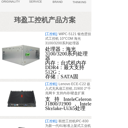
ORIGINALITY
SERVICE
BRAND
THINKING
玮盈工控机产品方案
[工控机]
WIPC-5121 银色壁挂
式工控机 10*COM 海光
3100/3200系列处理器
处理器：海光
3100/3200系列处理
器
内存：
台式机内存
DDR4：最大支持
512G；
存储：SATA固
[工控机]
Lenovo ECE-C22 嵌
入式无风扇工控机 J1900 2*千
兆网卡 支持内存/硬盘扩展
支持InteleCeleron
J1800/J1900，Intele
Skylake-Ui3i5处理
[工控机]
联想工控机IPC-830
为新一代4U标准上架式工业机