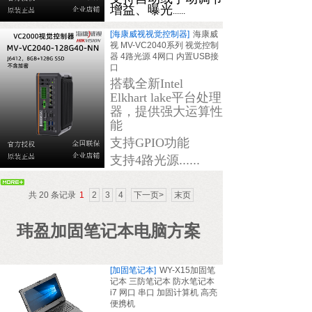
增益、曝光
......
[海康威视视觉控制器]
海康威
视 MV-VC2040系列 视觉控制
器 4路光源 4网口 内置USB接
口
搭载全新Intel
Elkhart lake平台处理
器，提供强大运算性
能
支持GPIO功能
支持4路光源
......
共 20 条记录
1
2
3
4
下一页>
末页
玮盈加固笔记本电脑方案
[加固笔记本]
WY-X15加固笔
记本 三防笔记本 防水笔记本
i7 网口 串口 加固计算机 高亮
便携机