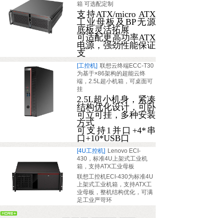
箱 可选配定制
支持ATX/micro ATX
工业母板及BP无源
底板灵活拓展
可适配更高功率ATX
电源，强劲性能保证
支
[工控机]
联想云终端ECC-T30
为基于×86架构的超能云终
端，2.5L超小机箱，可桌面可
挂
2.5L超小机身，紧凑
结构优化设计，可卧
可立可挂，多种安装
方式
可支持1并口+4*串
口+10*USB口
[4U工控机]
Lenovo ECI-
430，标准4U上架式工业机
箱，支持ATX工业母板
联想工控机ECI-430为标准4U
上架式工业机箱，支持ATX工
业母板，整机结构优化，可满
足工业严苛环