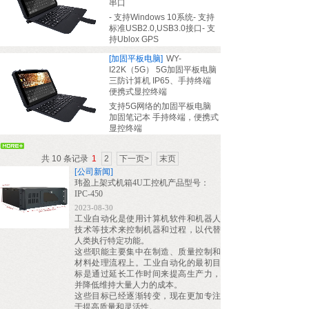
串口
-
支持
Windows 10
系统
-
支持
标准
USB2.0,USB3.0
接口
-
支
持
Ublox GPS
[加固平板电脑]
WY-
I22K（5G） 5G加固平板电脑
三防计算机 IP65、手持终端
便携式显控终端
支持5G网络的加固平板电脑
加固笔记本 手持终端，便携式
显控终端
共 10 条记录
1
2
下一页>
末页
[公司新闻]
玮盈上架式机箱4U工控机产品型号：
IPC-450
2023-08-30
工业自动化是使用计算机软件和机器人
技术等技术来控制机器和过程，以代替
人类执行特定功能。
这些职能主要集中在制造、质量控制和
材料处理流程上。工业自动化的最初目
标是通过延长工作时间来提高生产力，
并降低维持大量人力的成本。
这些目标已经逐渐转变，现在更加专注
于提高质量和灵活性。