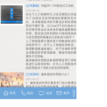
[公司新闻]
玮盈IPC-704壁挂式工控机
2023-08-30
在当下人工智能时代,大语言模型已经成
为了自然语言处理领域的重要研究方
向。未来随着技术的不断进步和应用场
景的不断扩展，以ChatGPT为代表的大
语言模型将会在未来发挥越来越重要的
作用。那应该怎样利用好AI借助现有的
大语言模型和搭建自己的私有AI助手？
人工智能需要大量的算力和数据来进行
训练和学习，对于人工智能应用来说，
随着数据集越来越大，对于存储和管理
这些数据变得更加困难，数据存储的重
要性不言而喻。
越来越多的智能设备都需要使用工控机
箱进行运算和控制，它为人工智能技术
的应用提供了强有力的支持和保障。
[工控百科]
服务器的作用是什么？
2023-02-27
1、服务器的作用主要是专门给大家通过
网络来访问其数据的电脑，提供数据共
享。
首页
电话
短信
邮件
2、服务器，也称伺服器，是提供计算服
务的设备。由于服务器需要响应服务请
求，并进行处理，因此一般来说服务器
应具备承扣服务并目保障服务的能力。