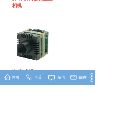
相机
海康威视 MV-
首页
电话
短信
邮件
CB004-10GC-S 40
万像素 1/2.9”
CMOS 千兆以太
网板级相机
30/40/50万像素工业
相机